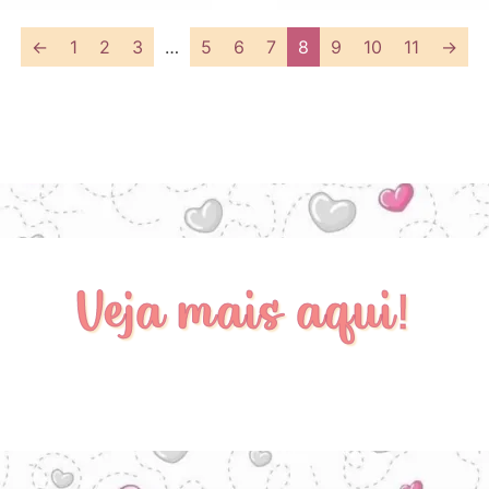
←
1
2
3
…
5
6
7
8
9
10
11
→
Veja mais aqui!