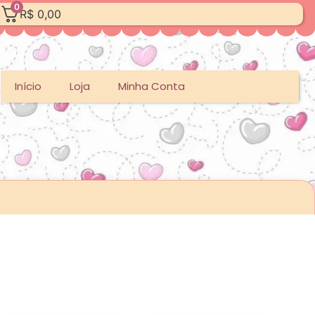
0
R$
0,00
Início
Loja
Minha Conta