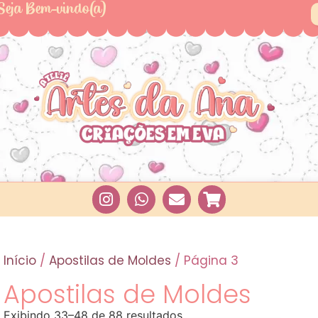
Seja Bem-vindo(a)
Início
/
Apostilas de Moldes
/ Página 3
Apostilas de Moldes
Exibindo 33–48 de 88 resultados