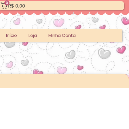
0
R$
0,00
Início
Loja
Minha Conta