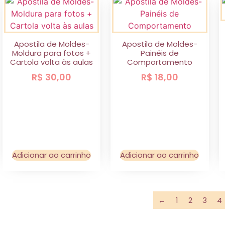
Apostila de Moldes-
Apostila de Moldes-
Moldura para fotos +
Painéis de
Cartola volta às aulas
Comportamento
R$
30,00
R$
18,00
Adicionar ao carrinho
Adicionar ao carrinho
←
1
2
3
4