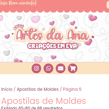
Seja Bem-vindo(a)
Início
/
Apostilas de Moldes
/ Página 5
Apostilas de Moldes
Exibindo 65–80 de 88 resultados