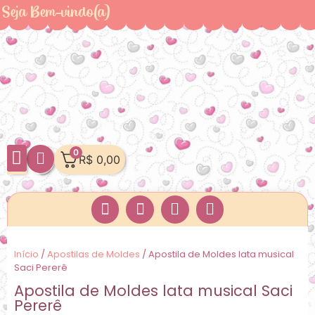
Seja Bem-vindo(a)
0
R$
0,00
Minha Conta
Início
/
Apostilas de Moldes
/ Apostila de Moldes lata musical
Saci Pererê
Apostila de Moldes lata musical Saci
Pererê