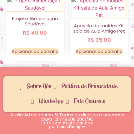
Projeto Alimentação
Saudável
Apostila de moldes Kit
sala de Aula Amigo Pet
R$
40,00
R$
35,00
Adicionar ao carrinho
Adicionar ao carrinho
Sobre Nós
Política de Privacidade
WhatsApp
Fale Conosco
Ateliê Artes da Ana © Todos os direitos reservados
CNPJ: 21.749608.0001/93
Feito com muito carinho
por
♥
LunnaDesign