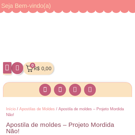
Seja Bem-vindo(a)
0
R$
0,00
Minha Conta
Início
/
Apostilas de Moldes
/ Apostila de moldes – Projeto Mordida
Não!
Apostila de moldes – Projeto Mordida
Não!