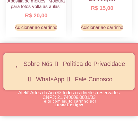
Apostila de moldes “Moldura
para fotos volta às aulas”
R$
15,00
R$
20,00
Adicionar ao carrinho
Adicionar ao carrinho
Sobre Nós
Política de Privacidade
WhatsApp
Fale Conosco
Ateliê Artes da Ana © Todos os direitos reservados
CNPJ: 21.749608.0001/93
Feito com muito carinho por
LunnaDesign
♥